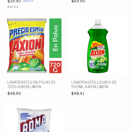
$39.90
$69.90
-
4
%
OFF
$41.64
LAVATRASTES EN POLVO DE
LAVATRASTES LIQUIDO DE
720G AXION LIMON
900ML AXION LIMON
$48.90
$48.41