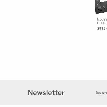
Agotado
MOUSE
LUJO B
SUECO
$996
Newsletter
Regístra