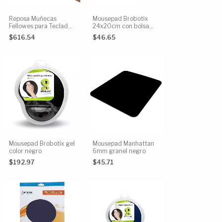
Reposa Muñecas
Mousepad Brobotix
Fellowes para Teclado
24x20cm con bolsa
de Gel Crystal Color
brobotix azul
$616.54
$46.65
Negro
Mousepad Brobotix gel
Mousepad Manhattan
color negro
6mm granel negro
$192.97
$45.71