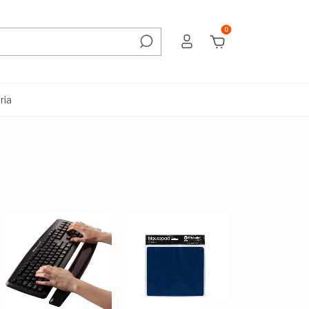
0
ria