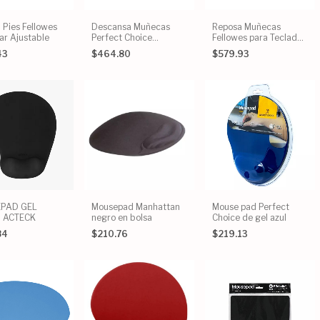
 Pies Fellowes
Descansa Muñecas
Reposa Muñecas
ar Ajustable
Perfect Choice
Fellowes para Teclado
Keyboard Pad para
de Gel Crystal Color
43
$464.80
$579.93
Teclado
Violeta
PAD GEL
Mousepad Manhattan
Mouse pad Perfect
 ACTECK
negro en bolsa
Choice de gel azul
84
$210.76
$219.13