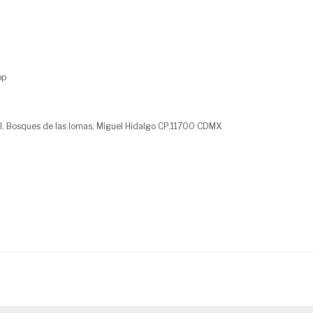
pp
l. Bosques de las lomas, Miguel Hidalgo CP.11700 CDMX