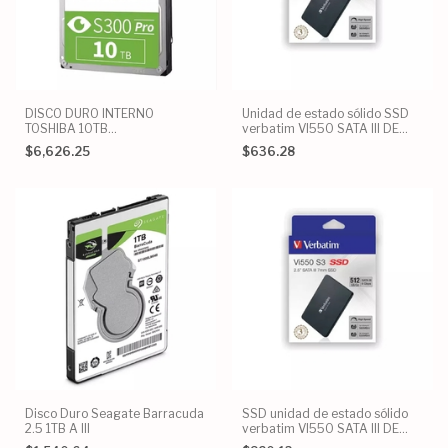
DISCO DURO INTERNO
Unidad de estado sólido SSD
TOSHIBA 10TB
verbatim VI550 SATA III DE
HDWTA1AUZSVA 3.5 S300
2.5" Y 256 GB
$6,626.25
$636.28
Disco Duro Seagate Barracuda
SSD unidad de estado sólido
2.5 1TB A III
verbatim VI550 SATA III DE
2.5" Y 512 GB