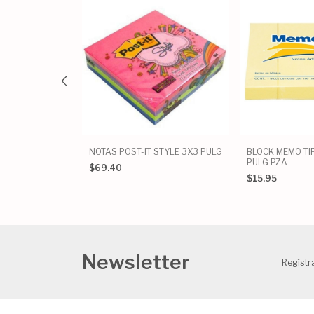
P FORMA
NOTAS POST-IT STYLE 3X3 PULG
BLOCK MEMO TI
PULG PZA
$69.40
$15.95
Newsletter
Regístra