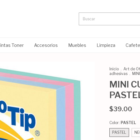
intas Toner
Accesorios
Muebles
Limpieza
Cafete
Inicio
.
Art de Of
adhesivas
.
MIN
MINI 
PASTE
$39.00
Color:
PASTEL
PASTEL
NE