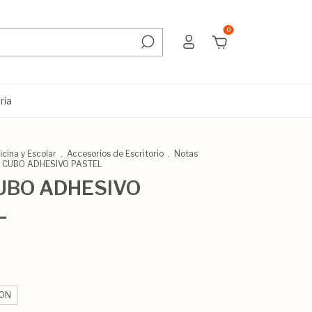
0
ria
icina y Escolar
.
Accesorios de Escritorio
.
Notas
I CUBO ADHESIVO PASTEL
CUBO ADHESIVO
L
ON