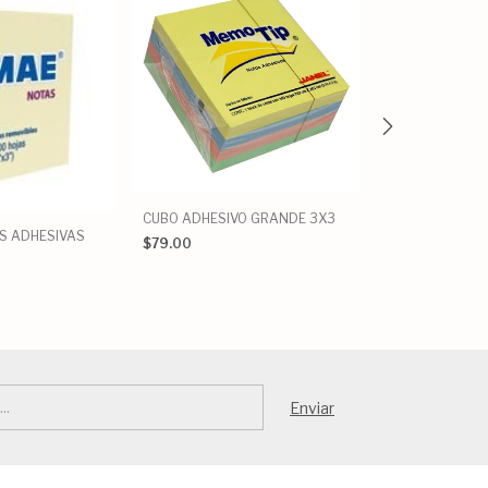
CUBO ADHESIVO GRANDE 3X3
S ADHESIVAS
NOTAS POST-IT
$79.00
$28.80